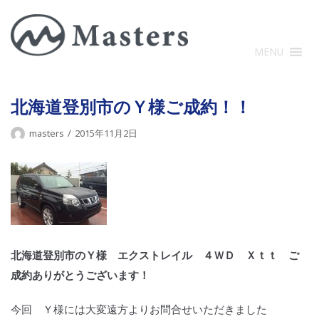
コ
ン
テ
MENU
ン
ツ
に
北海道登別市のＹ様ご成約！！
ス
masters
2015年11月2日
キ
ッ
プ
北海道登別市のＹ様 エクストレイル ４ＷＤ Ｘｔｔ ご
成約ありがとうございます！
今回 Ｙ様には大変遠方よりお問合せいただきました