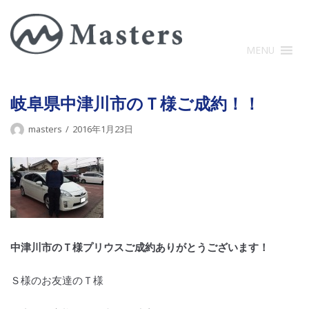
コ
ン
テ
MENU
ン
ツ
に
岐阜県中津川市のＴ様ご成約！！
ス
masters
2016年1月23日
キ
ッ
プ
中津川市のＴ様プリウスご成約ありがとうございます！
Ｓ様のお友達のＴ様