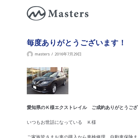
コ
ン
テ
ン
ツ
毎度ありがとうございます！
に
masters
2016年7月29日
ス
キ
ッ
プ
愛知県のＫ様エクストレイル ご成約ありがとうござ
いつもお世話になっている Ｋ様
ご家族皆さまお車の購入から車検修理 自動車保険ま