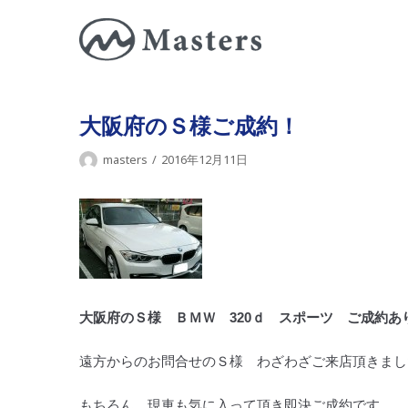
コ
ン
テ
ン
ツ
大阪府のＳ様ご成約！
に
masters
2016年12月11日
ス
キ
ッ
プ
大阪府のＳ様 ＢＭＷ 320ｄ スポーツ ご成約あ
遠方からのお問合せのＳ様 わざわざご来店頂きまし
もちろん 現車も気に入って頂き即決ご成約です