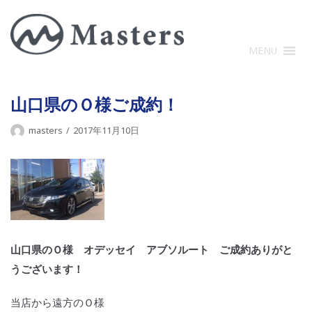
コ
ン
テ
MENU
ン
ツ
に
山口県のＯ様ご成約！
ス
masters
2017年11月10日
キ
ッ
プ
山口県のＯ様 オデッセイ アブソルート ご成約ありがと
うございます！
当店から遠方のＯ様