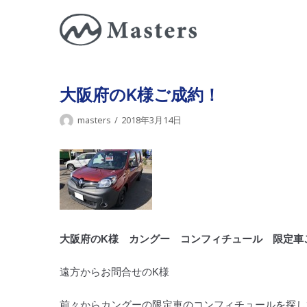
コ
ン
テ
ン
ツ
大阪府のK様ご成約！
に
masters
2018年3月14日
ス
キ
ッ
プ
大阪府のK様 カングー コンフィチュール 限定車
遠方からお問合せのK様
前々からカングーの限定車のコンフィチュールを探し