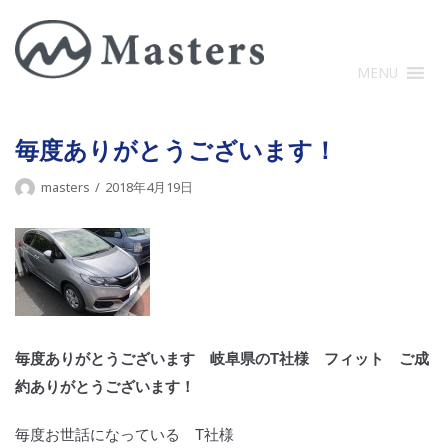
コ
ン
テ
MENU
ン
ツ
に
毎度ありがとうございます！
ス
masters
2018年4月19日
キ
ッ
プ
毎度ありがとうございます 岐阜県のT社様 フィット ご成
約ありがとうございます！
毎度お世話になっている T社様