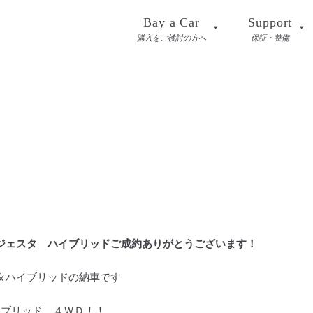
Bay a Car
Support
購入をご検討の方へ
保証・整備
ジェスタ ハイブリッドご成約ありがとうございます！
タハイブリッドの納車です
イブリッド ４ＷＤ！！