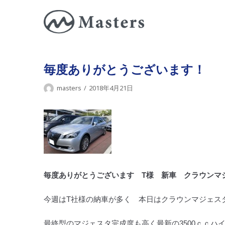
コ
ン
テ
ン
ツ
毎度ありがとうございます！
に
masters
2018年4月21日
ス
キ
ッ
プ
毎度ありがとうございます T様 新車 クラウンマ
今週はT社様の納車が多く 本日はクラウンマジェス
最終型のマジェスタ完成度も高く最新の3500ｃｃハ