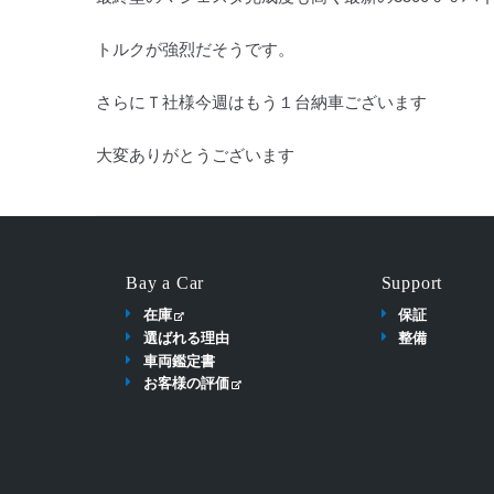
トルクが強烈だそうです。
さらにＴ社様今週はもう１台納車ございます
大変ありがとうございます
Bay a Car
Support
在庫
保証
選ばれる理由
整備
車両鑑定書
お客様の評価