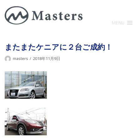
コ
ン
テ
MENU
ン
ツ
に
またまたケニアに２台ご成約！
ス
masters
2018年11月9日
キ
ッ
プ