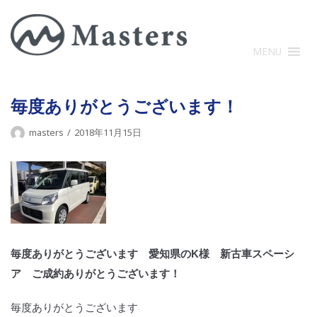
コ
ン
テ
MENU
ン
ツ
に
毎度ありがとうございます！
ス
masters
2018年11月15日
キ
ッ
プ
毎度ありがとうございます 愛知県のK様 新古車スペーシ
ア ご成約ありがとうございます！
毎度ありがとうございます