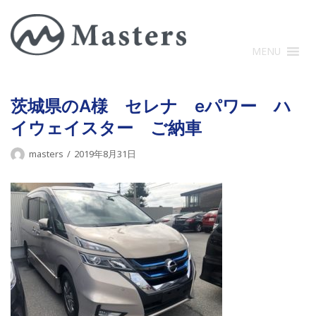
コ
ン
テ
MENU
ン
ツ
に
茨城県のA様 セレナ eパワー ハ
ス
イウェイスター ご納車
キ
ッ
masters
2019年8月31日
プ