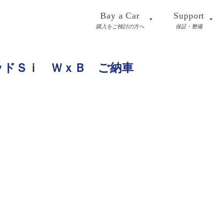
Bay a Car
Support
購入をご検討の方へ
保証・整備
ッドＳｉ ＷｘＢ ご納車