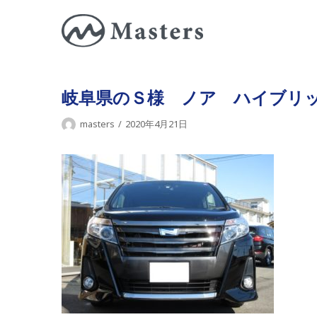
コ
ン
テ
ン
ツ
岐阜県のＳ様 ノア ハイブリ
に
masters
2020年4月21日
ス
キ
ッ
プ