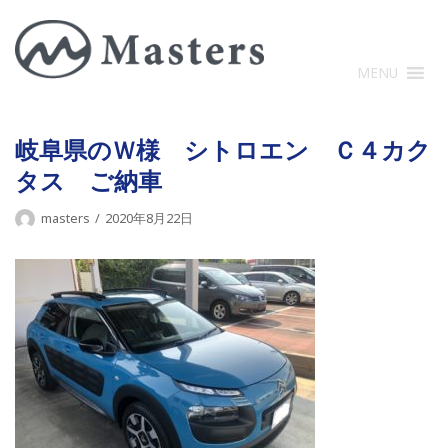
コ
ン
テ
MENU
ン
ツ
に
岐阜県のＷ様 シトロエン Ｃ４カク
ス
タス ご納車
キ
ッ
masters
2020年8月22日
プ