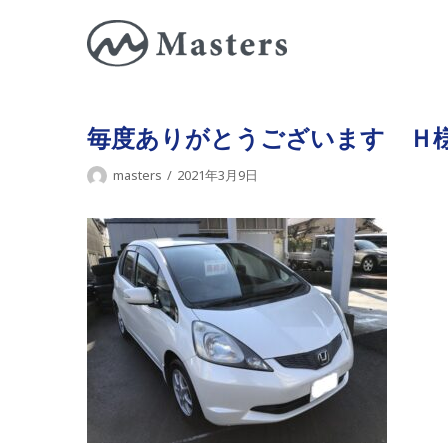
コ
ン
テ
ン
ツ
毎度ありがとうございます Ｈ
に
masters
2021年3月9日
ス
キ
ッ
プ