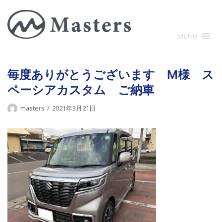
コ
ン
テ
MENU
ン
ツ
に
毎度ありがとうございます M様 ス
ス
ペーシアカスタム ご納車
キ
ッ
masters
2021年3月21日
プ