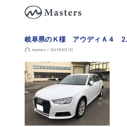
コ
ン
テ
ン
ツ
岐阜県のＫ様 アウディＡ４ 2
に
masters
2021年8月1日
ス
キ
ッ
プ