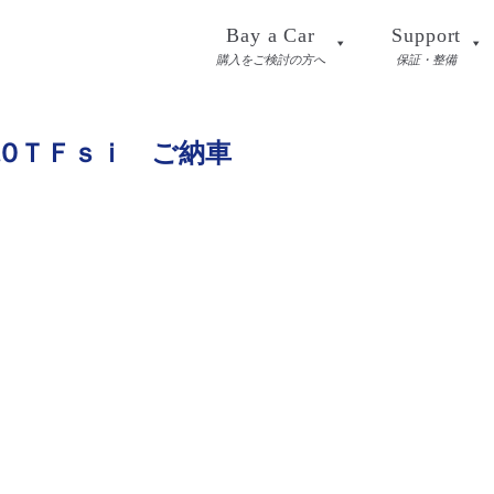
Bay a Car
Support
購入をご検討の方へ
保証・整備
.0ＴＦｓｉ ご納車