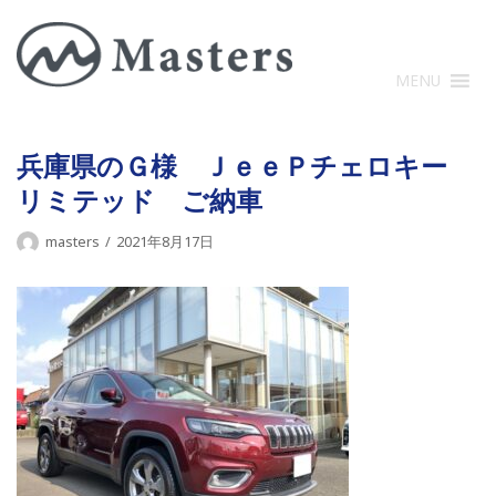
コ
ン
テ
MENU
ン
ツ
に
兵庫県のＧ様 ＪｅｅＰチェロキー
ス
リミテッド ご納車
キ
ッ
masters
2021年8月17日
プ