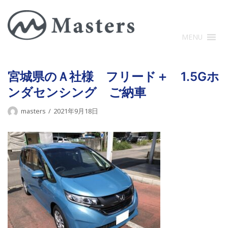
コ
ン
テ
MENU
ン
ツ
に
宮城県のＡ社様 フリード＋ 1.5Gホ
ス
ンダセンシング ご納車
キ
ッ
masters
2021年9月18日
プ