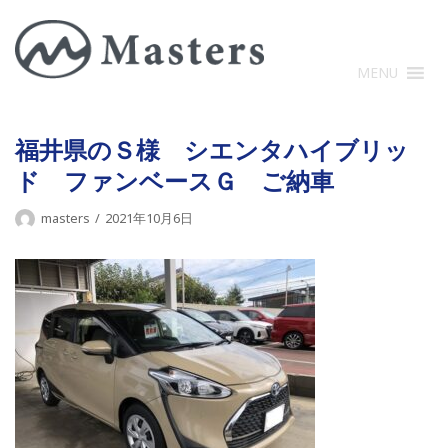
コ
ン
テ
MENU
ン
ツ
に
福井県のＳ様 シエンタハイブリッ
ス
ド ファンベースＧ ご納車
キ
ッ
masters
2021年10月6日
プ