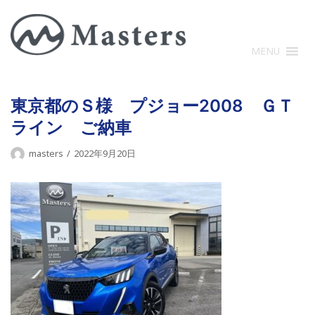
コ
ン
テ
MENU
ン
ツ
に
東京都のＳ様 プジョー2008 ＧＴ
ス
ライン ご納車
キ
ッ
masters
2022年9月20日
プ