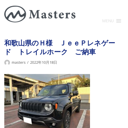
コ
ン
テ
MENU
ン
ツ
に
和歌山県のＨ様 ＪｅｅＰレネゲー
ス
ド トレイルホーク ご納車
キ
ッ
masters
2022年10月18日
プ