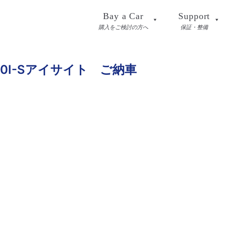
Bay a Car
Support
購入をご検討の方へ
保証・整備
0I-Sアイサイト ご納車