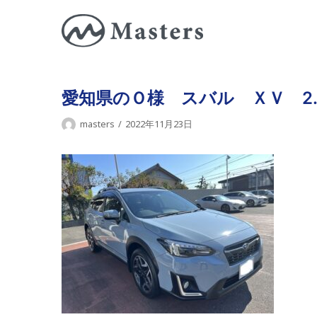
コ
ン
テ
ン
ツ
愛知県のＯ様 スバル ＸＶ 2.
に
masters
2022年11月23日
ス
キ
ッ
プ