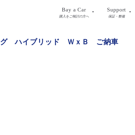
Bay a Car
Support
購入をご検討の方へ
保証・整備
ング ハイブリッド ＷｘＢ ご納車