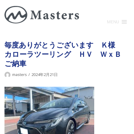
コ
ン
テ
MENU
ン
ツ
に
毎度ありがとうございます Ｋ様
ス
カローラツーリング ＨＶ ＷｘＢ
キ
ご納車
ッ
プ
masters
2024年2月21日