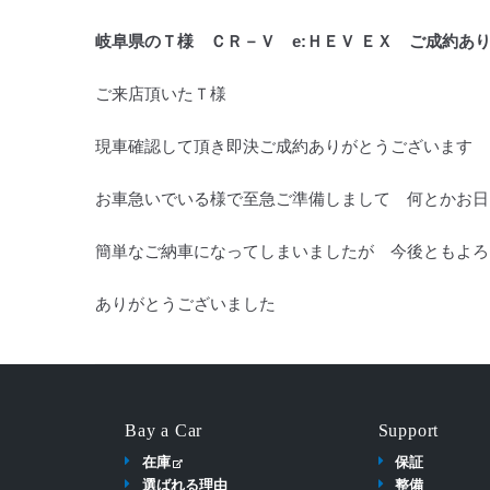
岐阜県のＴ様 ＣＲ－Ｖ e:ＨＥＶ ＥＸ ご成約あ
ご来店頂いたＴ様
現車確認して頂き即決ご成約ありがとうございます
お車急いでいる様で至急ご準備しまして 何とかお日
簡単なご納車になってしまいましたが 今後ともよろ
ありがとうございました
Bay a Car
Support
在庫
保証
選ばれる理由
整備