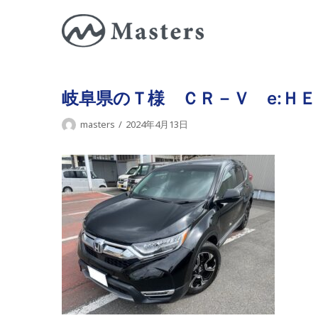
コ
ン
テ
ン
ツ
岐阜県のＴ様 ＣＲ－Ｖ e:ＨＥ
に
masters
2024年4月13日
ス
キ
ッ
プ