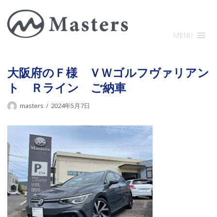
コ
ン
テ
MENU
ン
ツ
に
大阪府のＦ様 ＶＷゴルフヴァリアン
ス
ト Ｒライン ご納車
キ
ッ
masters
2024年5月7日
プ