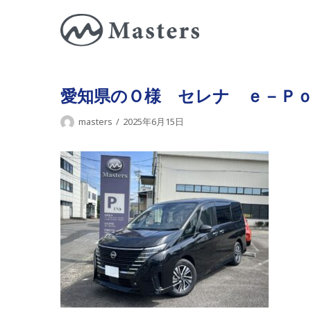
コ
ン
テ
ン
ツ
愛知県のＯ様 セレナ ｅ－Ｐ
に
masters
2025年6月15日
ス
キ
ッ
プ