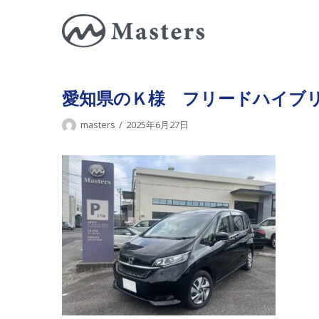
コ
ン
テ
ン
ツ
愛知県のＫ様 フリードハイブ
に
masters
2025年6月27日
ス
キ
ッ
プ