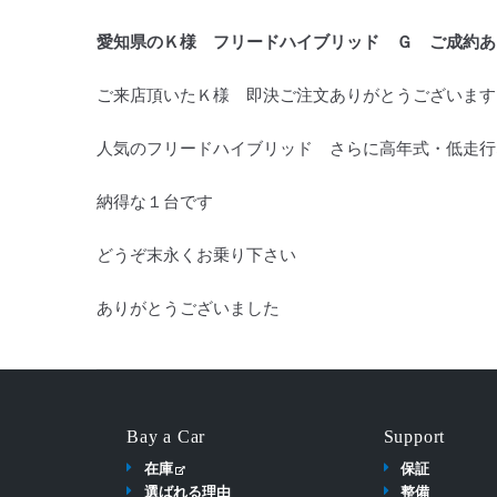
愛知県のＫ様 フリードハイブリッド Ｇ ご成約あ
ご来店頂いたＫ様 即決ご注文ありがとうございます
人気のフリードハイブリッド さらに高年式・低走行
納得な１台です
どうぞ末永くお乗り下さい
ありがとうございました
Bay a Car
Support
在庫
保証
選ばれる理由
整備