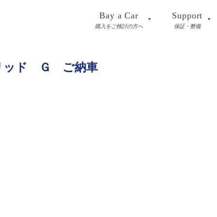
Bay a Car
Support
購入をご検討の方へ
保証・整備
リッド Ｇ ご納車