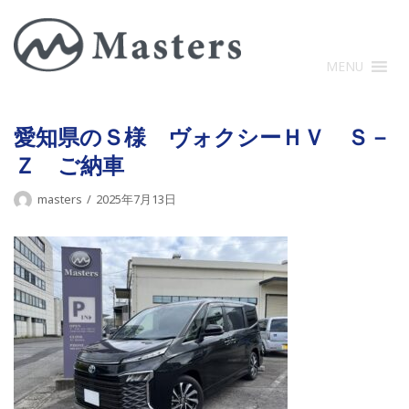
コ
ン
テ
MENU
ン
ツ
に
愛知県のＳ様 ヴォクシーＨＶ Ｓ－
ス
Ｚ ご納車
キ
ッ
masters
2025年7月13日
プ