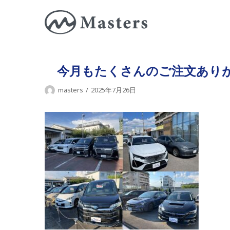
コ
ン
テ
ン
ツ
今月もたくさんのご注文あり
に
masters
2025年7月26日
ス
キ
ッ
プ