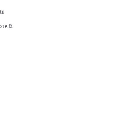
様
のＫ様