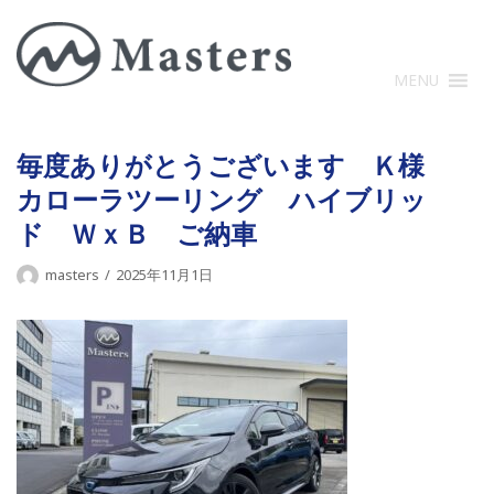
コ
ン
テ
MENU
ン
ツ
に
毎度ありがとうございます Ｋ様
ス
カローラツーリング ハイブリッ
キ
ド ＷｘＢ ご納車
ッ
プ
masters
2025年11月1日