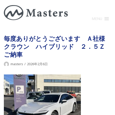
コ
ン
テ
MENU
ン
ツ
に
毎度ありがとうございます Ａ社様
ス
クラウン ハイブリッド ２．５Ｚ
キ
ご納車
ッ
プ
masters
2026年2月6日